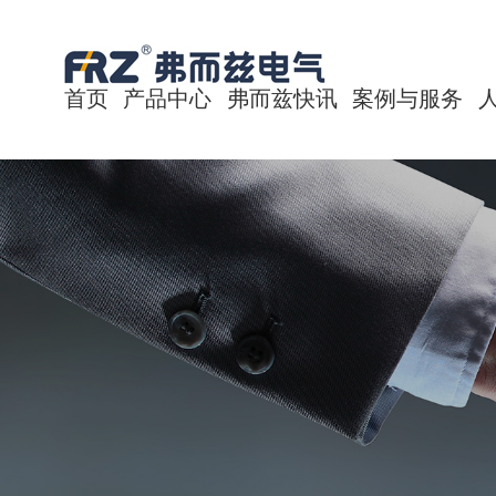
首页
产品中心
弗而兹快讯
案例与服务
储能(蓄电池)保护用直流熔断器系列
公司新闻
经典案例
光伏太阳能保护用熔断器系列
行业新闻
技术中心
充电桩保护用熔断器系列
售后服务
风能设备保护用熔断器系列
电动汽车保护用熔断器系列