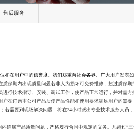
DC2000V储能直流快速熔断器
AC1140V 风能设备保护用熔断器
DC500V电动汽车直流快速熔断器
AC150V~250V 交流快速熔断器
售后服务
AC2000V 风能设备保护用熔断器
DC700V/750V电动汽车直流快速熔断器
AC250~500V 交流快速熔断器
DC1000V电动汽车直流快速熔断器
AC600~700V 交流快速熔断器
AC800~1000V 交流快速熔断器
AC1000~1300V 交流快速熔断器
位和在用户中的信誉度。我们郑重向社会各界、广大用户发表如
在质保期内出现质量问题若非人为损坏可免费维修，超过质保期
AC1500~2000V 交流快速熔断器
员进行技术指导、安装、调试工作，使产品正常运行，并对需方
用户在订购本公司产品后使产品性能和使用要求满足用户的需要
复；若需要到现场解决问题，将在24小时派出专业技术服务人员
务期内确属产品质量问题，严格履行合同中规定的义务。凡超过“