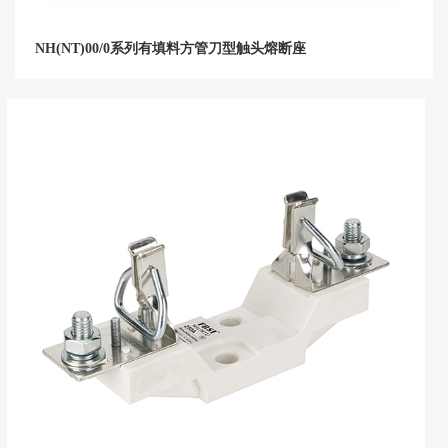
NH(NT)00/0系列有填料方管刀型触头熔断座